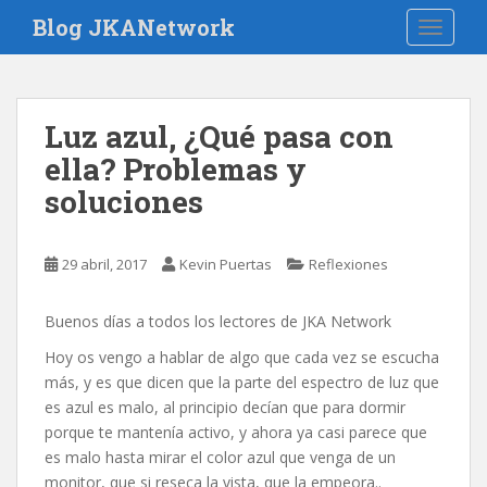
S
Blog JKANetwork
TOGGLE
k
i
p
t
Luz azul, ¿Qué pasa con
o
ella? Problemas y
m
a
soluciones
i
n
c
29 abril, 2017
Kevin Puertas
Reflexiones
o
n
Buenos días a todos los lectores de JKA Network
t
Hoy os vengo a hablar de algo que cada vez se escucha
e
más, y es que dicen que la parte del espectro de luz que
n
es azul es malo, al principio decían que para dormir
t
porque te mantenía activo, y ahora ya casi parece que
es malo hasta mirar el color azul que venga de un
monitor, que si reseca la vista, que la empeora..