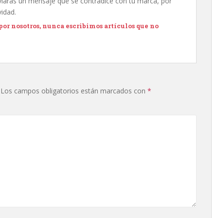
viarás un mensaje que se contradice con tu marca, por
vidad.
 por nosotros, nunca escribimos artículos que no
Los campos obligatorios están marcados con
*