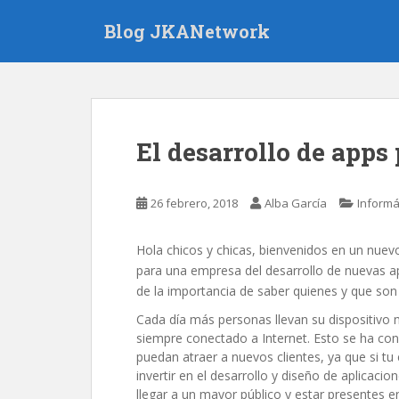
S
Blog JKANetwork
k
i
p
t
o
m
El desarrollo de apps
a
i
n
26 febrero, 2018
Alba García
Informá
c
o
Hola chicos y chicas, bienvenidos en un nuev
n
para una empresa del desarrollo de nuevas ap
t
de la importancia de saber quienes y que son
e
n
Cada día más personas llevan su dispositivo m
t
siempre conectado a Internet. Esto se ha co
puedan atraer a nuevos clientes, ya que si tu
invertir en el desarrollo y diseño de aplicaci
llegar a un mayor público y estar presentes en