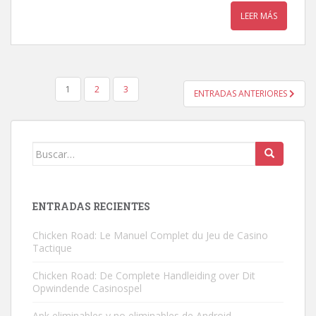
LEER MÁS
PAGINACIÓN
1
2
3
ENTRADAS ANTERIORES
DE
ENTRADAS
Buscar:
ENTRADAS RECIENTES
Chicken Road: Le Manuel Complet du Jeu de Casino
Tactique
Chicken Road: De Complete Handleiding over Dit
Opwindende Casinospel
Apk eliminables y no eliminables de Android