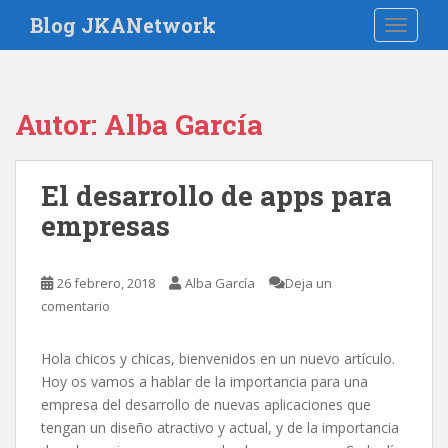
S
Blog JKANetwork
TOGGLE
k
i
p
t
Autor:
Alba García
o
m
a
El desarrollo de apps para
i
empresas
n
c
o
26 febrero, 2018
Alba García
Deja un
n
comentario
t
e
n
Hola chicos y chicas, bienvenidos en un nuevo artículo.
t
Hoy os vamos a hablar de la importancia para una
empresa del desarrollo de nuevas aplicaciones que
tengan un diseño atractivo y actual, y de la importancia