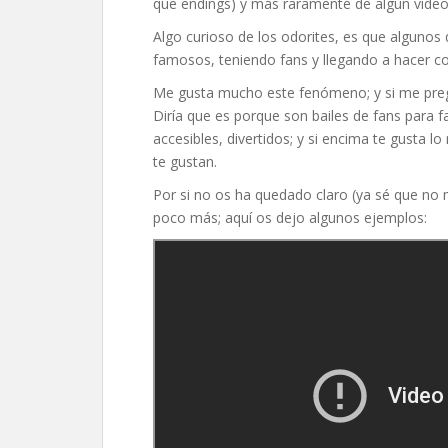
que endings) y más raramente de algún video
Algo curioso de los odorites, es que alguno
famosos, teniendo fans y llegando a hacer co
Me gusta mucho este fenómeno; y si me pregun
Diría que es porque son bailes de fans para 
accesibles, divertidos; y si encima te gusta 
te gustan.
Por si no os ha quedado claro (ya sé que no
poco más; aquí os dejo algunos ejemplos: