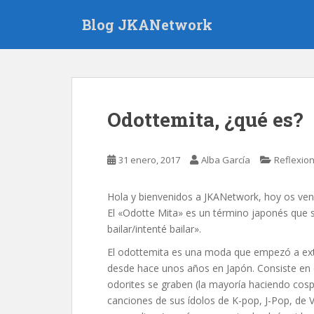
S
Blog JKANetwork
k
i
p
t
o
m
Odottemita, ¿qué es?
a
i
n
31 enero, 2017
Alba García
Reflexio
c
o
Hola y bienvenidos a JKANetwork, hoy os ven
n
El «Odotte Mita» es un término japonés que s
t
bailar/intenté bailar».
e
n
El odottemita es una moda que empezó a exte
t
desde hace unos años en Japón. Consiste en 
odorites se graben (la mayoría haciendo cosp
canciones de sus ídolos de K-pop, J-Pop, de